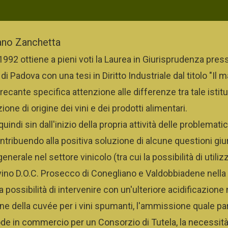
ano Zanchetta
1992 ottiene a pieni voti la Laurea in Giurisprudenza press
 di Padova con una tesi in Diritto Industriale dal titolo "Il 
, recante specifica attenzione alle differenze tra tale istitu
ne di origine dei vini e dei prodotti alimentari.
uindi sin dall'inizio della propria attività delle problema
ntribuendo alla positiva soluzione di alcune questioni giu
enerale nel settore vinicolo (tra cui la possibilità di utiliz
vino D.O.C. Prosecco di Conegliano e Valdobbiadene nella 
la possibilità di intervenire con un'ulteriore acidificazione 
e della cuvée per i vini spumanti, l'ammissione quale part
rode in commercio per un Consorzio di Tutela, la necessità