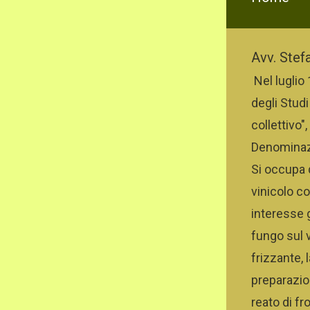
Avv. Stef
Nel
luglio 
degli Studi
collettivo"
Denominazio
Si occupa q
vinicolo co
interesse g
fungo sul 
frizzante, 
preparazion
reato di f