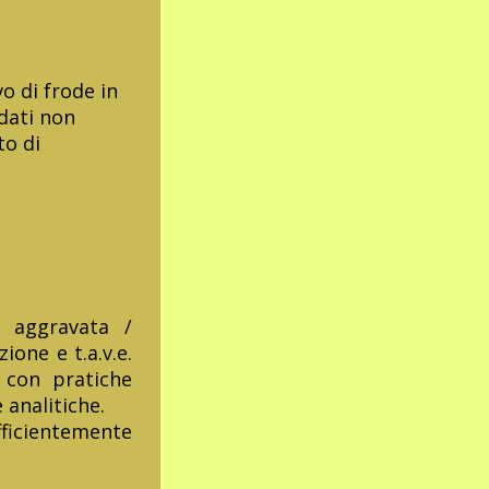
vo di frode in
dati non
to di
 aggravata /
ione e t.a.v.e.
e con pratiche
 analitiche.
ficientemente