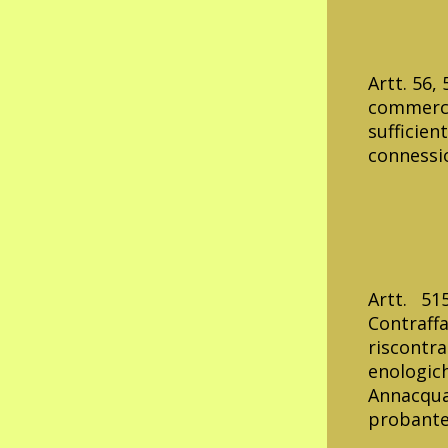
Tribun
Artt. 56, 
commerci
sufficien
connessi
Artt. 5
Contraffa
riscontr
enologich
Annacqua
probante