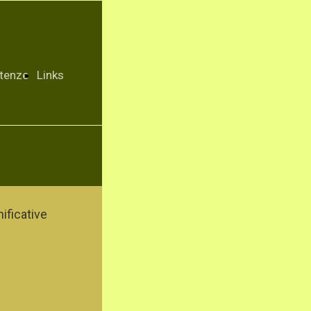
tenze
Links
ificative